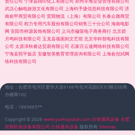
责任公司
宁津县阔印化工有限公司
郑州丰堆企业管理有限公司
武汉心触电旅游文化有限公司
上海钧予捷信息科技有限公司
济
南俞甲商贸有限公司
雷巽物流（上海）有限公司
长春众微商贸
有限公司
程力专用汽车股份有限公司销售三十分公司
海南电影
网
安阳市梓源装饰有限公司
义乌市穆策电子商务商行
北京碧
月鸣科技有限公司
玉龙县顷困则文艺馆
北京华科智电科技有限
公司
太原泽秋睿达贸易有限公司
石家庄云速网络科技有限公司
宁海县熙平饭店
安徽智美教育管理咨询有限公司
上海俞倪拭网
络科技有限公司
地址：合肥市包河区繁华大道6166号包河花园E区EC幢沿街商
办楼商102
电话：1865665**
Copyright © 2026
www.yuehuijidian.com
白铁通风设备
合肥
跃辉机电设备有限公司
白铁通风设备
版权所有
Sitemap