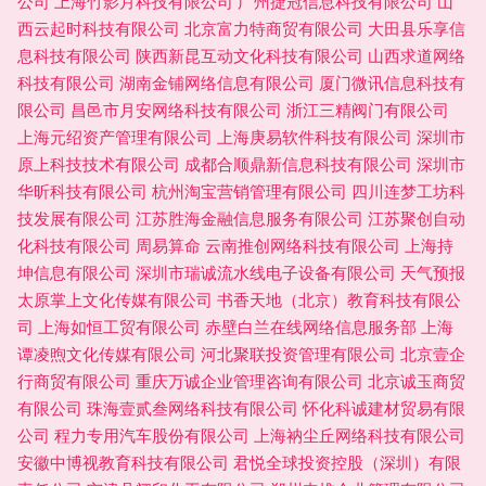
公司
上海竹影月科技有限公司
广州捷冠信息科技有限公司
山
西云起时科技有限公司
北京富力特商贸有限公司
大田县乐享信
息科技有限公司
陕西新昆互动文化科技有限公司
山西求道网络
科技有限公司
湖南金铺网络信息有限公司
厦门微讯信息科技有
限公司
昌邑市月安网络科技有限公司
浙江三精阀门有限公司
上海元绍资产管理有限公司
上海庚易软件科技有限公司
深圳市
原上科技技术有限公司
成都合顺鼎新信息科技有限公司
深圳市
华昕科技有限公司
杭州淘宝营销管理有限公司
四川连梦工坊科
技发展有限公司
江苏胜海金融信息服务有限公司
江苏聚创自动
化科技有限公司
周易算命
云南推创网络科技有限公司
上海持
坤信息有限公司
深圳市瑞诚流水线电子设备有限公司
天气预报
太原掌上文化传媒有限公司
书香天地（北京）教育科技有限公
司
上海如恒工贸有限公司
赤壁白兰在线网络信息服务部
上海
谭凌煦文化传媒有限公司
河北聚联投资管理有限公司
北京壹企
行商贸有限公司
重庆万诚企业管理咨询有限公司
北京诚玉商贸
有限公司
珠海壹贰叁网络科技有限公司
怀化科诚建材贸易有限
公司
程力专用汽车股份有限公司
上海衲尘丘网络科技有限公司
安徽中博视教育科技有限公司
君悦全球投资控股（深圳）有限